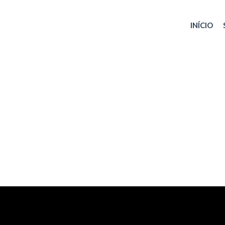
INÍCIO
Loteamentos Habitacionais
Instalações Comerciais